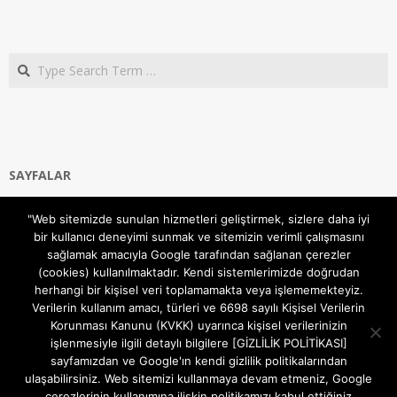
Search
SAYFALAR
Ana Sayfa
"Web sitemizde sunulan hizmetleri geliştirmek, sizlere daha iyi
Gizlilik ve Çerezler (Cookies) Politikası
bir kullanıcı deneyimi sunmak ve sitemizin verimli çalışmasını
Hakkımızda
sağlamak amacıyla Google tarafından sağlanan çerezler
İletişim Kanalları
(cookies) kullanılmaktadır. Kendi sistemlerimizde doğrudan
MODEM KURULUM
herhangi bir kişisel veri toplamamakta veya işlememekteyiz.
Verilerin kullanım amacı, türleri ve 6698 sayılı Kişisel Verilerin
TEKNİK DESTEK
Korunması Kanunu (KVKK) uyarınca kişisel verilerinizin
TELEVİZYON SİSTEMLERİ
işlenmesiyle ilgili detaylı bilgilere [GİZLİLİK POLİTİKASI]
sayfamızdan ve Google'ın kendi gizlilik politikalarından
ulaşabilirsiniz. Web sitemizi kullanmaya devam etmeniz, Google
çerezlerinin kullanımına ilişkin politikamızı kabul ettiğiniz