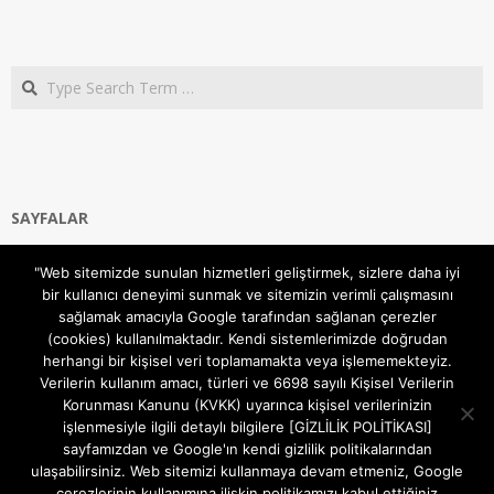
Search
SAYFALAR
Ana Sayfa
"Web sitemizde sunulan hizmetleri geliştirmek, sizlere daha iyi
Gizlilik ve Çerezler (Cookies) Politikası
bir kullanıcı deneyimi sunmak ve sitemizin verimli çalışmasını
Hakkımızda
sağlamak amacıyla Google tarafından sağlanan çerezler
İletişim Kanalları
(cookies) kullanılmaktadır. Kendi sistemlerimizde doğrudan
MODEM KURULUM
herhangi bir kişisel veri toplamamakta veya işlememekteyiz.
Verilerin kullanım amacı, türleri ve 6698 sayılı Kişisel Verilerin
TEKNİK DESTEK
Korunması Kanunu (KVKK) uyarınca kişisel verilerinizin
TELEVİZYON SİSTEMLERİ
işlenmesiyle ilgili detaylı bilgilere [GİZLİLİK POLİTİKASI]
sayfamızdan ve Google'ın kendi gizlilik politikalarından
ulaşabilirsiniz. Web sitemizi kullanmaya devam etmeniz, Google
çerezlerinin kullanımına ilişkin politikamızı kabul ettiğiniz