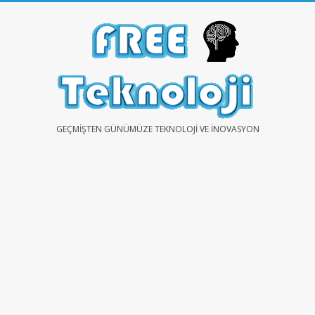
Skip
to
content
FREE
GEÇMIŞTEN GÜNÜMÜZE TEKNOLOJI VE İNOVASYON
TEKNOLOJİ