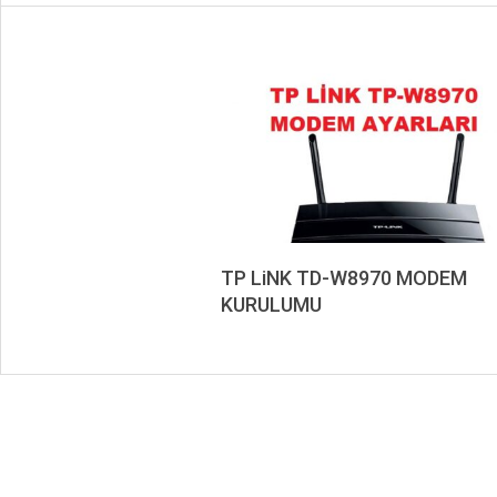
TP LiNK TD-W8970 MODEM
KURULUMU
2020-
02-
29