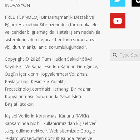
İNOVASYON
FREE TEKNOLOJİ Bir Danışmanlık Destek ve
Eğitim Hizmetidir.Site üzerindeki tüm makaleler
ve içerikler bilgi amaçlıdır. Hatalı işlem nedeni ile
sistemlerinizde oluşacak her türlü sorun,arıza
vb.. durumlar kullanıcı sorumluluğundadır.
Search
Copyright © 2026 Tüm Hakları Saklıdır.5846
Sayılı Fikir Ve Sanat Eserleri Kanunu Gereğince;
Özgün İçeriklerin Kopyalanması Ve İzinsiz
Paylaşılması Kesinlikle Yasaktır.
Freeteknoloji.com’daki Herhangi Bir Yazının
Kopyalanması Durumunda Yasal İşlem
Başlatılacaktır.
Kişisel Verilerin Korunması Kanunu (KVKK)
kapsamında hiç bir kullanıcımız dan kişisel veri
talep edilmemektedir. Web sitemizde Google
reklam prosedürleri doğrultusunda genel ve