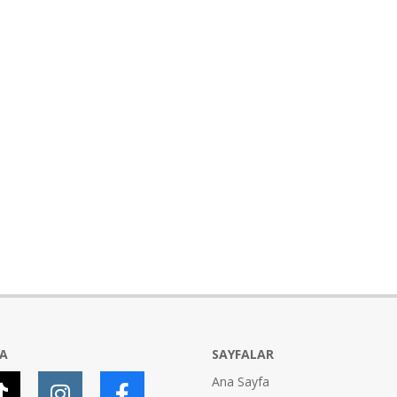
YA
SAYFALAR
Ana Sayfa