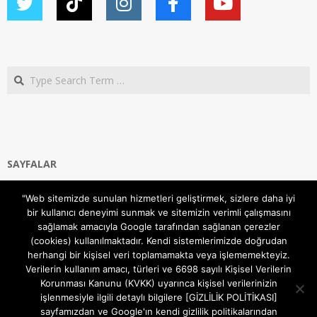
Search
SAYFALAR
Ana Sayfa
"Web sitemizde sunulan hizmetleri geliştirmek, sizlere daha iyi
Gizlilik ve Çerezler (Cookies) Politikası
bir kullanıcı deneyimi sunmak ve sitemizin verimli çalışmasını
Hakkımızda
sağlamak amacıyla Google tarafından sağlanan çerezler
İletişim Kanalları
(cookies) kullanılmaktadır. Kendi sistemlerimizde doğrudan
MODEM KURULUM
herhangi bir kişisel veri toplamamakta veya işlememekteyiz.
Verilerin kullanım amacı, türleri ve 6698 sayılı Kişisel Verilerin
TEKNİK DESTEK
Korunması Kanunu (KVKK) uyarınca kişisel verilerinizin
TELEVİZYON SİSTEMLERİ
işlenmesiyle ilgili detaylı bilgilere [GİZLİLİK POLİTİKASI]
sayfamızdan ve Google'ın kendi gizlilik politikalarından