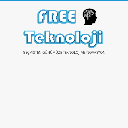
Skip
to
content
FREE
GEÇMIŞTEN GÜNÜMÜZE TEKNOLOJI VE İNOVASYON
TEKNOLOJİ