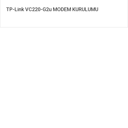
TP-Link VC220-G2u MODEM KURULUMU
2021-
01-
20