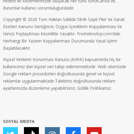
nedeni ile sistemlerinizde oluşacak her türlü sorun,arıza vb..
durumlar kullanıcı sorumluluğundadır.
Copyright © 2026 Tüm Hakları Saklıdır.5846 Sayılı Fikir Ve Sanat
Eserleri Kanunu Gereğince; Özgün İçeriklerin Kopyalanması Ve
İzinsiz Paylaşılması Kesinlikle Yasaktır. Freeteknoloji.com’daki
Herhangi Bir Yazının Kopyalanması Durumunda Yasal İşlem
Başlatılacaktır.
Kişisel Verilerin Korunması Kanunu (KVKK) kapsamında hiç bir
kullanıcımız dan kişisel veri talep edilmemektedir. Web sitemizde
Google reklam prosedürleri doğrultusunda genel ve kişisel
reklamlar uygulanmaktadır.Talebiniz doğrultusunda reklam
ayarlarınızda düzenleme yapabilirsiniz.
Gizlilik Politikamız
SOSYAL MEDYA