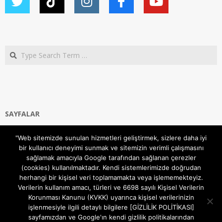
Search
SAYFALAR
Ana Sayfa
"Web sitemizde sunulan hizmetleri geliştirmek, sizlere daha iyi
Gizlilik ve Çerezler (Cookies) Politikası
bir kullanıcı deneyimi sunmak ve sitemizin verimli çalışmasını
Hakkımızda
sağlamak amacıyla Google tarafından sağlanan çerezler
İletişim Kanalları
(cookies) kullanılmaktadır. Kendi sistemlerimizde doğrudan
MODEM KURULUM
herhangi bir kişisel veri toplamamakta veya işlememekteyiz.
Verilerin kullanım amacı, türleri ve 6698 sayılı Kişisel Verilerin
TEKNİK DESTEK
Korunması Kanunu (KVKK) uyarınca kişisel verilerinizin
TELEVİZYON SİSTEMLERİ
işlenmesiyle ilgili detaylı bilgilere [GİZLİLİK POLİTİKASI]
sayfamızdan ve Google'ın kendi gizlilik politikalarından