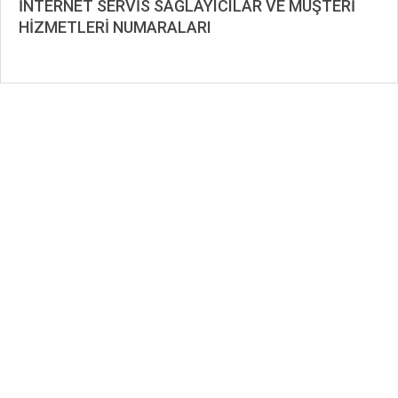
İNTERNET SERVİS SAĞLAYICILAR VE MÜŞTERİ
HİZMETLERİ NUMARALARI
2020-
12-
07