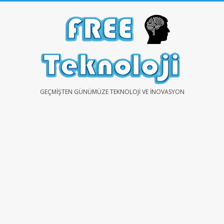
Skip
to
content
FREE
GEÇMIŞTEN GÜNÜMÜZE TEKNOLOJI VE İNOVASYON
TEKNOLOJİ