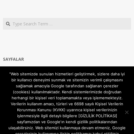
Search
SAYFALAR
Ana Sayfa
"Web sitemizde sunulan hizmetleri geliştirmek, sizlere daha iyi
Gizlilik ve Çerezler (Cookies) Politikası
bir kullanıcı deneyimi sunmak ve sitemizin verimli çalışmasını
Hakkımızda
sağlamak amacıyla Google tarafından sağlanan çerezler
İletişim Kanalları
(cookies) kullanılmaktadır. Kendi sistemlerimizde doğrudan
MODEM KURULUM
herhangi bir kişisel veri toplamamakta veya işlememekteyiz.
Verilerin kullanım amacı, türleri ve 6698 sayılı Kişisel Verilerin
TEKNİK DESTEK
Korunması Kanunu (KVKK) uyarınca kişisel verilerinizin
TELEVİZYON SİSTEMLERİ
işlenmesiyle ilgili detaylı bilgilere [GİZLİLİK POLİTİKASI]
sayfamızdan ve Google'ın kendi gizlilik politikalarından
ulaşabilirsiniz. Web sitemizi kullanmaya devam etmeniz, Google
çerezlerinin kullanımına ilişkin politikamızı kabul ettiğiniz