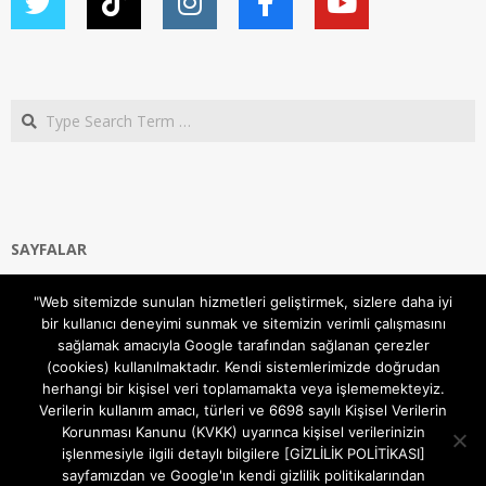
Search
SAYFALAR
Ana Sayfa
"Web sitemizde sunulan hizmetleri geliştirmek, sizlere daha iyi
Gizlilik ve Çerezler (Cookies) Politikası
bir kullanıcı deneyimi sunmak ve sitemizin verimli çalışmasını
Hakkımızda
sağlamak amacıyla Google tarafından sağlanan çerezler
İletişim Kanalları
(cookies) kullanılmaktadır. Kendi sistemlerimizde doğrudan
MODEM KURULUM
herhangi bir kişisel veri toplamamakta veya işlememekteyiz.
Verilerin kullanım amacı, türleri ve 6698 sayılı Kişisel Verilerin
TEKNİK DESTEK
Korunması Kanunu (KVKK) uyarınca kişisel verilerinizin
TELEVİZYON SİSTEMLERİ
işlenmesiyle ilgili detaylı bilgilere [GİZLİLİK POLİTİKASI]
sayfamızdan ve Google'ın kendi gizlilik politikalarından