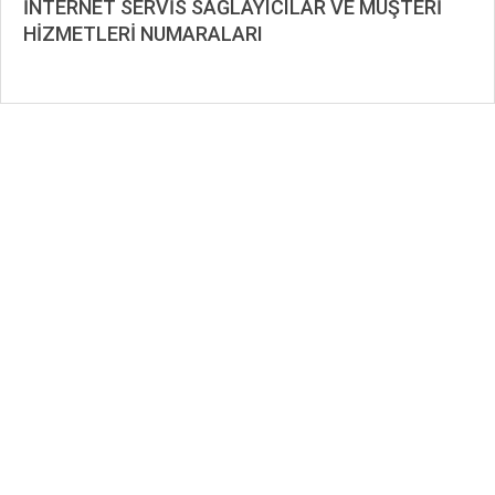
İNTERNET SERVİS SAĞLAYICILAR VE MÜŞTERİ
HİZMETLERİ NUMARALARI
2020-
12-
07