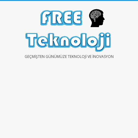
Skip
to
content
FREE
GEÇMIŞTEN GÜNÜMÜZE TEKNOLOJI VE İNOVASYON
TEKNOLOJİ