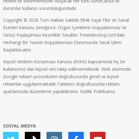
nedeni ile sistemlerinizde oluşacak her türlü sorun,arıza vb..
durumlar kullanıcı sorumluluğundadır.
Copyright © 2026 Tüm Hakları Saklıdır.5846 Sayılı Fikir Ve Sanat
Eserleri Kanunu Gereğince; Özgün İçeriklerin Kopyalanması Ve
İzinsiz Paylaşılması Kesinlikle Yasaktır. Freeteknoloji.com’daki
Herhangi Bir Yazının Kopyalanması Durumunda Yasal İşlem
Başlatılacaktır.
Kişisel Verilerin Korunması Kanunu (KVKK) kapsamında hiç bir
kullanıcımız dan kişisel veri talep edilmemektedir. Web sitemizde
Google reklam prosedürleri doğrultusunda genel ve kişisel
reklamlar uygulanmaktadır.Talebiniz doğrultusunda reklam
ayarlarınızda düzenleme yapabilirsiniz.
Gizlilik Politikamız
SOSYAL MEDYA