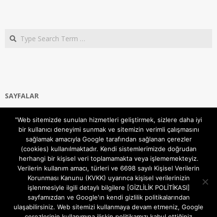
Search
SAYFALAR
Ana Sayfa
"Web sitemizde sunulan hizmetleri geliştirmek, sizlere daha iyi
Gizlilik ve Çerezler (Cookies) Politikası
bir kullanıcı deneyimi sunmak ve sitemizin verimli çalışmasını
Hakkımızda
sağlamak amacıyla Google tarafından sağlanan çerezler
İletişim Kanalları
(cookies) kullanılmaktadır. Kendi sistemlerimizde doğrudan
MODEM KURULUM
herhangi bir kişisel veri toplamamakta veya işlememekteyiz.
Verilerin kullanım amacı, türleri ve 6698 sayılı Kişisel Verilerin
TEKNİK DESTEK
Korunması Kanunu (KVKK) uyarınca kişisel verilerinizin
TELEVİZYON SİSTEMLERİ
işlenmesiyle ilgili detaylı bilgilere [GİZLİLİK POLİTİKASI]
sayfamızdan ve Google'ın kendi gizlilik politikalarından
ulaşabilirsiniz. Web sitemizi kullanmaya devam etmeniz, Google
çerezlerinin kullanımına ilişkin politikamızı kabul ettiğiniz