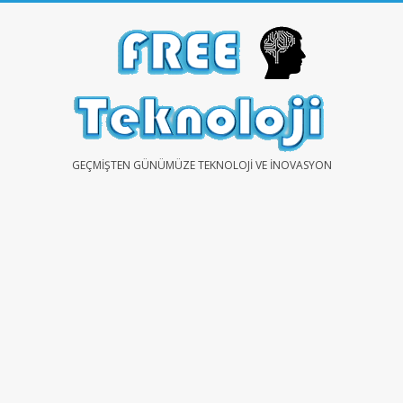
Skip
to
content
FREE
GEÇMIŞTEN GÜNÜMÜZE TEKNOLOJI VE İNOVASYON
TEKNOLOJİ