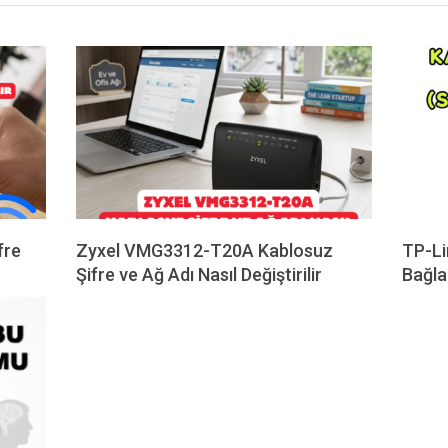
fre
Zyxel VMG3312-T20A Kablosuz
TP-Li
Şifre ve Ağ Adı Nasıl Değiştirilir
Bağla
2026-
2025-
05-
09-
12
04