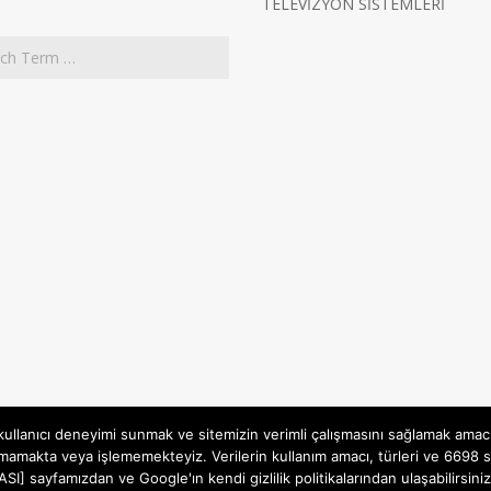
TELEVİZYON SİSTEMLERİ
 kullanıcı deneyimi sunmak ve sitemizin verimli çalışmasını sağlamak amac
mamakta veya işlememekteyiz. Verilerin kullanım amacı, türleri ve 6698 sa
İTİKASI] sayfamızdan ve Google'ın kendi gizlilik politikalarından ulaşabili