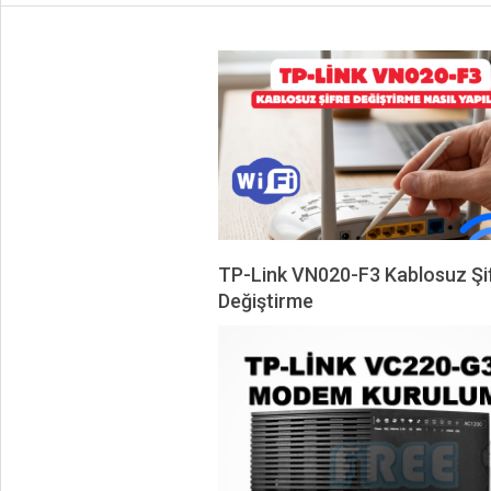
TP-Link VN020-F3 Kablosuz Şi
Değiştirme
2026-
07-
10