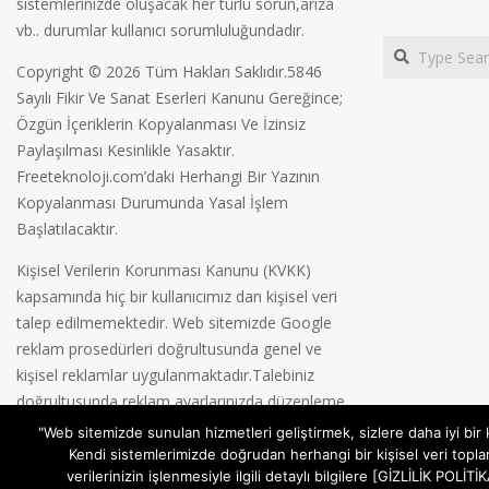
sistemlerinizde oluşacak her türlü sorun,arıza
vb.. durumlar kullanıcı sorumluluğundadır.
Search
Copyright © 2026 Tüm Hakları Saklıdır.5846
Sayılı Fikir Ve Sanat Eserleri Kanunu Gereğince;
Özgün İçeriklerin Kopyalanması Ve İzinsiz
Paylaşılması Kesinlikle Yasaktır.
Freeteknoloji.com’daki Herhangi Bir Yazının
Kopyalanması Durumunda Yasal İşlem
Başlatılacaktır.
Kişisel Verilerin Korunması Kanunu (KVKK)
kapsamında hiç bir kullanıcımız dan kişisel veri
talep edilmemektedir. Web sitemizde Google
reklam prosedürleri doğrultusunda genel ve
kişisel reklamlar uygulanmaktadır.Talebiniz
doğrultusunda reklam ayarlarınızda düzenleme
yapabilirsiniz.
Gizlilik Politikamız
"Web sitemizde sunulan hizmetleri geliştirmek, sizlere daha iyi bir
Kendi sistemlerimizde doğrudan herhangi bir kişisel veri topla
verilerinizin işlenmesiyle ilgili detaylı bilgilere [GİZLİLİK POL