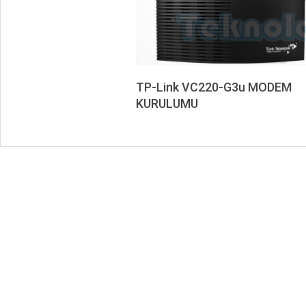
TP-Link VC220-G3u MODEM
KURULUMU
2020-
09-
26