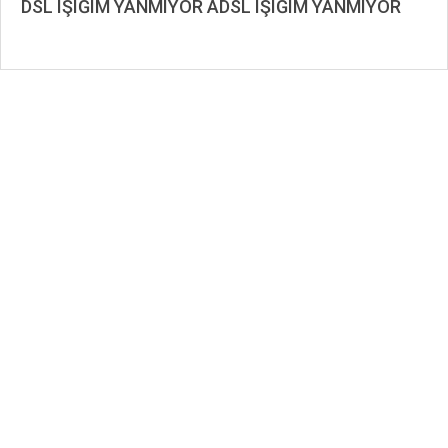
DSL IŞIĞIM YANMIYOR ADSL IŞIĞIM YANMIYOR
2020-
10-
09