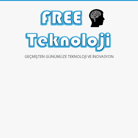
Skip
to
content
FREE
GEÇMIŞTEN GÜNÜMÜZE TEKNOLOJI VE İNOVASYON
TEKNOLOJİ