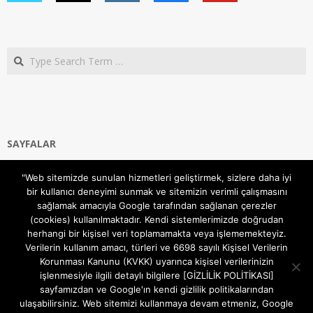
Search
SAYFALAR
Ana Sayfa
"Web sitemizde sunulan hizmetleri geliştirmek, sizlere daha iyi
Gizlilik ve Çerezler (Cookies) Politikası
bir kullanıcı deneyimi sunmak ve sitemizin verimli çalışmasını
Hakkımızda
sağlamak amacıyla Google tarafından sağlanan çerezler
İletişim Kanalları
(cookies) kullanılmaktadır. Kendi sistemlerimizde doğrudan
MODEM KURULUM
herhangi bir kişisel veri toplamamakta veya işlememekteyiz.
Verilerin kullanım amacı, türleri ve 6698 sayılı Kişisel Verilerin
TEKNİK DESTEK
Korunması Kanunu (KVKK) uyarınca kişisel verilerinizin
TELEVİZYON SİSTEMLERİ
işlenmesiyle ilgili detaylı bilgilere [GİZLİLİK POLİTİKASI]
sayfamızdan ve Google'ın kendi gizlilik politikalarından
ulaşabilirsiniz. Web sitemizi kullanmaya devam etmeniz, Google