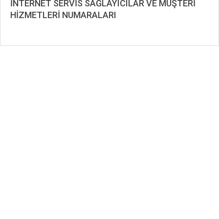
İNTERNET SERVİS SAĞLAYICILAR VE MÜŞTERİ
HİZMETLERİ NUMARALARI
2020-
12-
07