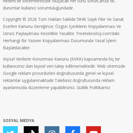
nedeni ile sistemlerinizde oluşacak her türlü sorun,arıza vb..
durumlar kullanıcı sorumluluğundadır.
Copyright © 2026 Tüm Hakları Saklıdır.5846 Sayılı Fikir Ve Sanat
Eserleri Kanunu Gereğince; Özgün İçeriklerin Kopyalanması Ve
İzinsiz Paylaşılması Kesinlikle Yasaktır. Freeteknoloji.com’daki
Herhangi Bir Yazının Kopyalanması Durumunda Yasal İşlem
Başlatılacaktır.
Kişisel Verilerin Korunması Kanunu (KVKK) kapsamında hiç bir
kullanıcımız dan kişisel veri talep edilmemektedir. Web sitemizde
Google reklam prosedürleri doğrultusunda genel ve kişisel
reklamlar uygulanmaktadır.Talebiniz doğrultusunda reklam
ayarlarınızda düzenleme yapabilirsiniz.
Gizlilik Politikamız
SOSYAL MEDYA