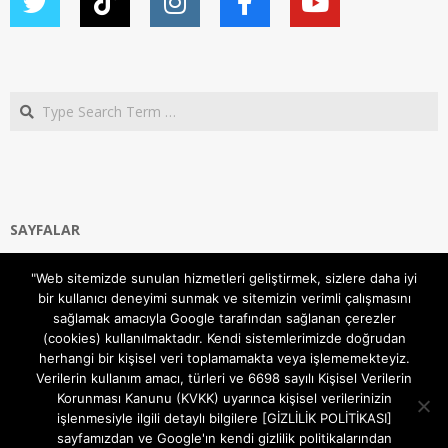
Search
SAYFALAR
Ana Sayfa
"Web sitemizde sunulan hizmetleri geliştirmek, sizlere daha iyi
Gizlilik ve Çerezler (Cookies) Politikası
bir kullanıcı deneyimi sunmak ve sitemizin verimli çalışmasını
Hakkımızda
sağlamak amacıyla Google tarafından sağlanan çerezler
İletişim Kanalları
(cookies) kullanılmaktadır. Kendi sistemlerimizde doğrudan
MODEM KURULUM
herhangi bir kişisel veri toplamamakta veya işlememekteyiz.
Verilerin kullanım amacı, türleri ve 6698 sayılı Kişisel Verilerin
TEKNİK DESTEK
Korunması Kanunu (KVKK) uyarınca kişisel verilerinizin
TELEVİZYON SİSTEMLERİ
işlenmesiyle ilgili detaylı bilgilere [GİZLİLİK POLİTİKASI]
sayfamızdan ve Google'ın kendi gizlilik politikalarından