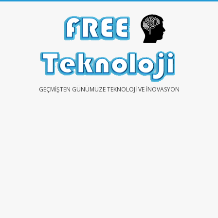
Skip
to
content
FREE
GEÇMIŞTEN GÜNÜMÜZE TEKNOLOJI VE İNOVASYON
TEKNOLOJİ