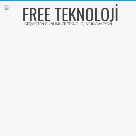
Skip
to
content
FREE
GEÇMIŞTEN GÜNÜMÜZE TEKNOLOJI VE İNOVASYON
TEKNOLOJİ