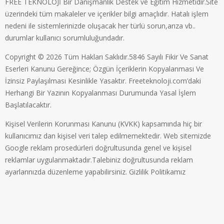
FREE TEKNOLOJİ Bir Danışmanlık Destek ve Eğitim Hizmetidir.Site
üzerindeki tüm makaleler ve içerikler bilgi amaçlıdır. Hatalı işlem
nedeni ile sistemlerinizde oluşacak her türlü sorun,arıza vb..
durumlar kullanıcı sorumluluğundadır.
Copyright © 2026 Tüm Hakları Saklıdır.5846 Sayılı Fikir Ve Sanat
Eserleri Kanunu Gereğince; Özgün İçeriklerin Kopyalanması Ve
İzinsiz Paylaşılması Kesinlikle Yasaktır. Freeteknoloji.com’daki
Herhangi Bir Yazının Kopyalanması Durumunda Yasal İşlem
Başlatılacaktır.
Kişisel Verilerin Korunması Kanunu (KVKK) kapsamında hiç bir
kullanıcımız dan kişisel veri talep edilmemektedir. Web sitemizde
Google reklam prosedürleri doğrultusunda genel ve kişisel
reklamlar uygulanmaktadır.Talebiniz doğrultusunda reklam
ayarlarınızda düzenleme yapabilirsiniz.
Gizlilik Politikamız