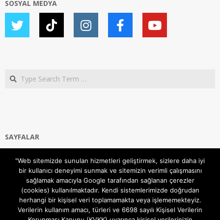
SOSYAL MEDYA
Search
SAYFALAR
Ana Sayfa
"Web sitemizde sunulan hizmetleri geliştirmek, sizlere daha iyi
Gizlilik ve Çerezler (Cookies) Politikası
bir kullanıcı deneyimi sunmak ve sitemizin verimli çalışmasını
Hakkımızda
sağlamak amacıyla Google tarafından sağlanan çerezler
İletişim Kanalları
(cookies) kullanılmaktadır. Kendi sistemlerimizde doğrudan
MODEM KURULUM
herhangi bir kişisel veri toplamamakta veya işlememekteyiz.
Verilerin kullanım amacı, türleri ve 6698 sayılı Kişisel Verilerin
TEKNİK DESTEK
Korunması Kanunu (KVKK) uyarınca kişisel verilerinizin