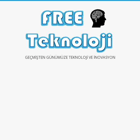
Skip
to
content
FREE
GEÇMIŞTEN GÜNÜMÜZE TEKNOLOJI VE İNOVASYON
TEKNOLOJİ