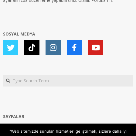
ayarlarınızda düzenleme yapabilirsiniz.
Gizlilik Politikamız
SOSYAL MEDYA
Search
SAYFALAR
Ana Sayfa
"Web sitemizde sunulan hizmetleri geliştirmek, sizlere daha iyi
Gizlilik ve Çerezler (Cookies) Politikası