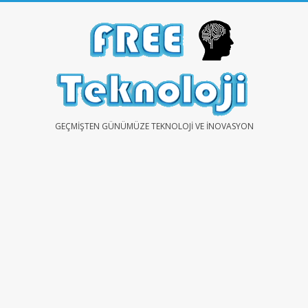
Skip
to
content
FREE
GEÇMIŞTEN GÜNÜMÜZE TEKNOLOJI VE İNOVASYON
TEKNOLOJİ