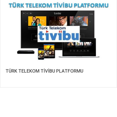
2019-
09-
08
TÜRK TELEKOM TİVİBU PLATFORMU
2019-
09-
02