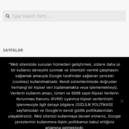
Search
SAYFALAR
Ana Sayfa
"Web sitemizde sunulan hizmetleri geliştirmek, sizlere daha iyi
Gizlilik ve Çerezler (Cookies) Politikası
bir kullanıcı deneyimi sunmak ve sitemizin verimli çalışmasını
Hakkımızda
sağlamak amacıyla Google tarafından sağlanan çerezler
İletişim Kanalları
(cookies) kullanılmaktadır. Kendi sistemlerimizde doğrudan
MODEM KURULUM
herhangi bir kişisel veri toplamamakta veya işlememekteyiz.
Verilerin kullanım amacı, türleri ve 6698 sayılı Kişisel Verilerin
TEKNİK DESTEK
Korunması Kanunu (KVKK) uyarınca kişisel verilerinizin
TELEVİZYON SİSTEMLERİ
işlenmesiyle ilgili detaylı bilgilere [GİZLİLİK POLİTİKASI]
sayfamızdan ve Google'ın kendi gizlilik politikalarından
ulaşabilirsiniz. Web sitemizi kullanmaya devam etmeniz, Google
çerezlerinin kullanımına ilişkin politikamızı kabul ettiğiniz
anlamına gelmektedir.