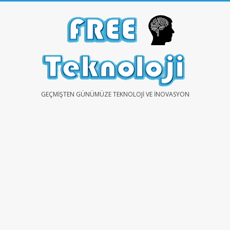
Skip
to
content
FREE
GEÇMIŞTEN GÜNÜMÜZE TEKNOLOJI VE İNOVASYON
TEKNOLOJİ