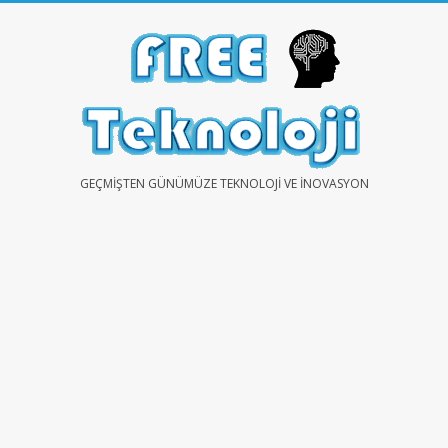
Skip
to
content
FREE
GEÇMIŞTEN GÜNÜMÜZE TEKNOLOJI VE İNOVASYON
TEKNOLOJİ