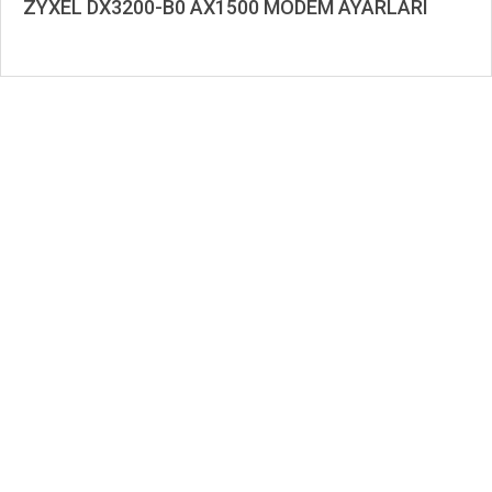
ZYXEL DX3200-B0 AX1500 MODEM AYARLARI
2021-
10-
06