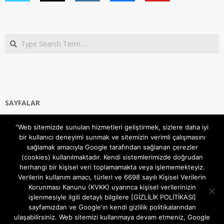
Search
SAYFALAR
Ana Sayfa
"Web sitemizde sunulan hizmetleri geliştirmek, sizlere daha iyi
Gizlilik ve Çerezler (Cookies) Politikası
bir kullanıcı deneyimi sunmak ve sitemizin verimli çalışmasını
Hakkımızda
sağlamak amacıyla Google tarafından sağlanan çerezler
İletişim Kanalları
(cookies) kullanılmaktadır. Kendi sistemlerimizde doğrudan
MODEM KURULUM
herhangi bir kişisel veri toplamamakta veya işlememekteyiz.
Verilerin kullanım amacı, türleri ve 6698 sayılı Kişisel Verilerin
TEKNİK DESTEK
Korunması Kanunu (KVKK) uyarınca kişisel verilerinizin
TELEVİZYON SİSTEMLERİ
işlenmesiyle ilgili detaylı bilgilere [GİZLİLİK POLİTİKASI]
sayfamızdan ve Google'ın kendi gizlilik politikalarından
ulaşabilirsiniz. Web sitemizi kullanmaya devam etmeniz, Google