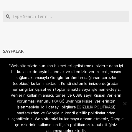
Search
SAYFALAR
Ana Sayfa
"Web sitemizde sunulan hizmetleri geliştirmek, sizlere daha iyi
Gizlilik ve Çerezler (Cookies) Politikası
bir kullanıcı deneyimi sunmak ve sitemizin verimli çalışmasını
Hakkımızda
sağlamak amacıyla Google tarafından sağlanan çerezler
İletişim Kanalları
(cookies) kullanılmaktadır. Kendi sistemlerimizde doğrudan
MODEM KURULUM
herhangi bir kişisel veri toplamamakta veya işlememekteyiz.
Verilerin kullanım amacı, türleri ve 6698 sayılı Kişisel Verilerin
TEKNİK DESTEK
Korunması Kanunu (KVKK) uyarınca kişisel verilerinizin
TELEVİZYON SİSTEMLERİ
işlenmesiyle ilgili detaylı bilgilere [GİZLİLİK POLİTİKASI]
sayfamızdan ve Google'ın kendi gizlilik politikalarından
ulaşabilirsiniz. Web sitemizi kullanmaya devam etmeniz, Google
çerezlerinin kullanımına ilişkin politikamızı kabul ettiğiniz
anlamına gelmektedir.