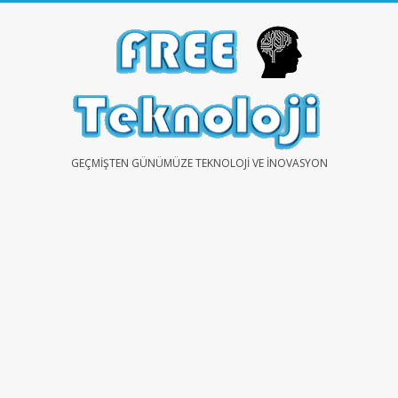
Skip
to
content
FREE
GEÇMIŞTEN GÜNÜMÜZE TEKNOLOJI VE İNOVASYON
TEKNOLOJİ