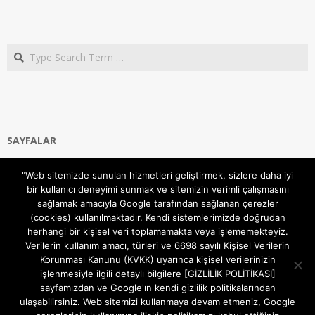
Search
SAYFALAR
Ana Sayfa
"Web sitemizde sunulan hizmetleri geliştirmek, sizlere daha iyi
Gizlilik ve Çerezler (Cookies) Politikası
bir kullanıcı deneyimi sunmak ve sitemizin verimli çalışmasını
Hakkımızda
sağlamak amacıyla Google tarafından sağlanan çerezler
İletişim Kanalları
(cookies) kullanılmaktadır. Kendi sistemlerimizde doğrudan
MODEM KURULUM
herhangi bir kişisel veri toplamamakta veya işlememekteyiz.
Verilerin kullanım amacı, türleri ve 6698 sayılı Kişisel Verilerin
TEKNİK DESTEK
Korunması Kanunu (KVKK) uyarınca kişisel verilerinizin
TELEVİZYON SİSTEMLERİ
işlenmesiyle ilgili detaylı bilgilere [GİZLİLİK POLİTİKASI]
sayfamızdan ve Google'ın kendi gizlilik politikalarından
ulaşabilirsiniz. Web sitemizi kullanmaya devam etmeniz, Google