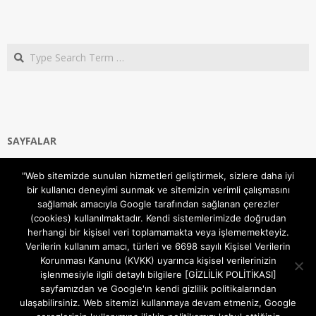
Search
SAYFALAR
Ana Sayfa
"Web sitemizde sunulan hizmetleri geliştirmek, sizlere daha iyi
Gizlilik ve Çerezler (Cookies) Politikası
bir kullanıcı deneyimi sunmak ve sitemizin verimli çalışmasını
Hakkımızda
sağlamak amacıyla Google tarafından sağlanan çerezler
İletişim Kanalları
(cookies) kullanılmaktadır. Kendi sistemlerimizde doğrudan
MODEM KURULUM
herhangi bir kişisel veri toplamamakta veya işlememekteyiz.
Verilerin kullanım amacı, türleri ve 6698 sayılı Kişisel Verilerin
TEKNİK DESTEK
Korunması Kanunu (KVKK) uyarınca kişisel verilerinizin
TELEVİZYON SİSTEMLERİ
işlenmesiyle ilgili detaylı bilgilere [GİZLİLİK POLİTİKASI]
sayfamızdan ve Google'ın kendi gizlilik politikalarından
ulaşabilirsiniz. Web sitemizi kullanmaya devam etmeniz, Google