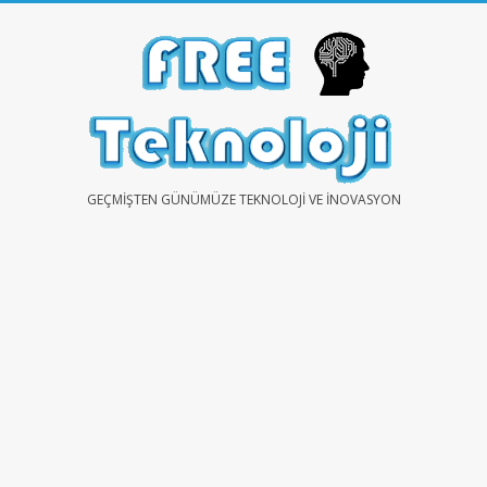
Skip
to
content
FREE
GEÇMIŞTEN GÜNÜMÜZE TEKNOLOJI VE İNOVASYON
TEKNOLOJİ