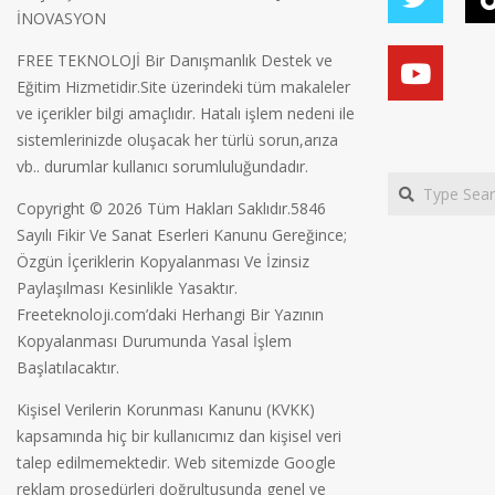
İNOVASYON
FREE TEKNOLOJİ Bir Danışmanlık Destek ve
Eğitim Hizmetidir.Site üzerindeki tüm makaleler
ve içerikler bilgi amaçlıdır. Hatalı işlem nedeni ile
sistemlerinizde oluşacak her türlü sorun,arıza
vb.. durumlar kullanıcı sorumluluğundadır.
Search
Copyright © 2026 Tüm Hakları Saklıdır.5846
Sayılı Fikir Ve Sanat Eserleri Kanunu Gereğince;
Özgün İçeriklerin Kopyalanması Ve İzinsiz
Paylaşılması Kesinlikle Yasaktır.
Freeteknoloji.com’daki Herhangi Bir Yazının
Kopyalanması Durumunda Yasal İşlem
Başlatılacaktır.
Kişisel Verilerin Korunması Kanunu (KVKK)
kapsamında hiç bir kullanıcımız dan kişisel veri
talep edilmemektedir. Web sitemizde Google
reklam prosedürleri doğrultusunda genel ve