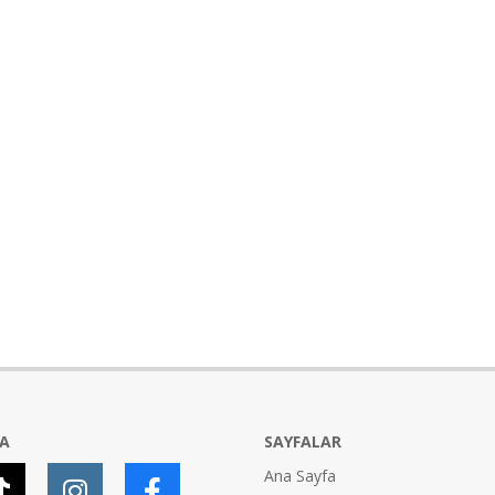
YA
SAYFALAR
Ana Sayfa