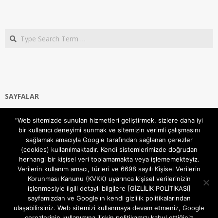
Search
SAYFALAR
Ana Sayfa
"Web sitemizde sunulan hizmetleri geliştirmek, sizlere daha iyi
Gizlilik ve Çerezler (Cookies) Politikası
bir kullanıcı deneyimi sunmak ve sitemizin verimli çalışmasını
Hakkımızda
sağlamak amacıyla Google tarafından sağlanan çerezler
İletişim Kanalları
(cookies) kullanılmaktadır. Kendi sistemlerimizde doğrudan
MODEM KURULUM
herhangi bir kişisel veri toplamamakta veya işlememekteyiz.
Verilerin kullanım amacı, türleri ve 6698 sayılı Kişisel Verilerin
TEKNİK DESTEK
Korunması Kanunu (KVKK) uyarınca kişisel verilerinizin
TELEVİZYON SİSTEMLERİ
işlenmesiyle ilgili detaylı bilgilere [GİZLİLİK POLİTİKASI]
sayfamızdan ve Google'ın kendi gizlilik politikalarından
ulaşabilirsiniz. Web sitemizi kullanmaya devam etmeniz, Google
çerezlerinin kullanımına ilişkin politikamızı kabul ettiğiniz