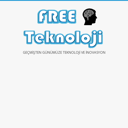
Skip
to
content
FREE
GEÇMIŞTEN GÜNÜMÜZE TEKNOLOJI VE İNOVASYON
TEKNOLOJİ