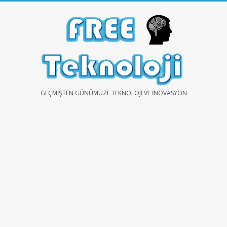
Skip
to
content
FREE
GEÇMIŞTEN GÜNÜMÜZE TEKNOLOJI VE İNOVASYON
TEKNOLOJİ