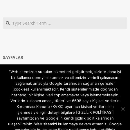
Search
SAYFALAR
Ana Sayfa
"Web sitemizde sunulan hizmetleri geliştirmek, sizlere daha iyi
Gizlilik ve Çerezler (Cookies) Politikası
bir kullanıcı deneyimi sunmak ve sitemizin verimli çalışmasını
Hakkımızda
sağlamak amacıyla Google tarafından sağlanan çerezler
İletişim Kanalları
(cookies) kullanılmaktadır. Kendi sistemlerimizde doğrudan
MODEM KURULUM
herhangi bir kişisel veri toplamamakta veya işlememekteyiz.
Verilerin kullanım amacı, türleri ve 6698 sayılı Kişisel Verilerin
TEKNİK DESTEK
Korunması Kanunu (KVKK) uyarınca kişisel verilerinizin
TELEVİZYON SİSTEMLERİ
işlenmesiyle ilgili detaylı bilgilere [GİZLİLİK POLİTİKASI]
sayfamızdan ve Google'ın kendi gizlilik politikalarından
ulaşabilirsiniz. Web sitemizi kullanmaya devam etmeniz, Google
çerezlerinin kullanımına ilişkin politikamızı kabul ettiğiniz