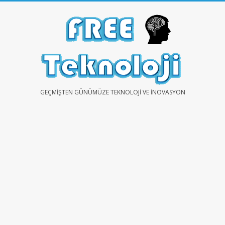
Skip
to
content
FREE
GEÇMIŞTEN GÜNÜMÜZE TEKNOLOJI VE İNOVASYON
TEKNOLOJİ