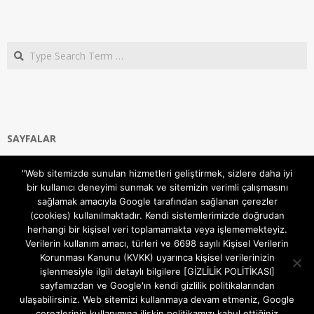
Search
SAYFALAR
Ana Sayfa
"Web sitemizde sunulan hizmetleri geliştirmek, sizlere daha iyi
Gizlilik ve Çerezler (Cookies) Politikası
bir kullanıcı deneyimi sunmak ve sitemizin verimli çalışmasını
Hakkımızda
sağlamak amacıyla Google tarafından sağlanan çerezler
İletişim Kanalları
(cookies) kullanılmaktadır. Kendi sistemlerimizde doğrudan
MODEM KURULUM
herhangi bir kişisel veri toplamamakta veya işlememekteyiz.
Verilerin kullanım amacı, türleri ve 6698 sayılı Kişisel Verilerin
TEKNİK DESTEK
Korunması Kanunu (KVKK) uyarınca kişisel verilerinizin
TELEVİZYON SİSTEMLERİ
işlenmesiyle ilgili detaylı bilgilere [GİZLİLİK POLİTİKASI]
sayfamızdan ve Google'ın kendi gizlilik politikalarından
ulaşabilirsiniz. Web sitemizi kullanmaya devam etmeniz, Google
çerezlerinin kullanımına ilişkin politikamızı kabul ettiğiniz