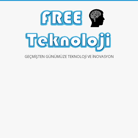
Skip
to
content
FREE
GEÇMIŞTEN GÜNÜMÜZE TEKNOLOJI VE İNOVASYON
TEKNOLOJİ