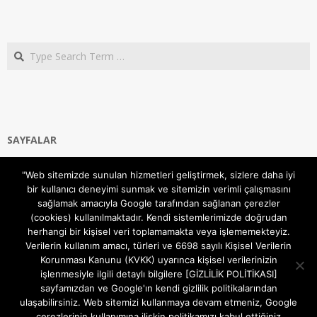
Search
SAYFALAR
Ana Sayfa
"Web sitemizde sunulan hizmetleri geliştirmek, sizlere daha iyi
Gizlilik ve Çerezler (Cookies) Politikası
bir kullanıcı deneyimi sunmak ve sitemizin verimli çalışmasını
Hakkımızda
sağlamak amacıyla Google tarafından sağlanan çerezler
İletişim Kanalları
(cookies) kullanılmaktadır. Kendi sistemlerimizde doğrudan
MODEM KURULUM
herhangi bir kişisel veri toplamamakta veya işlememekteyiz.
Verilerin kullanım amacı, türleri ve 6698 sayılı Kişisel Verilerin
TEKNİK DESTEK
Korunması Kanunu (KVKK) uyarınca kişisel verilerinizin
TELEVİZYON SİSTEMLERİ
işlenmesiyle ilgili detaylı bilgilere [GİZLİLİK POLİTİKASI]
sayfamızdan ve Google'ın kendi gizlilik politikalarından
ulaşabilirsiniz. Web sitemizi kullanmaya devam etmeniz, Google
çerezlerinin kullanımına ilişkin politikamızı kabul ettiğiniz