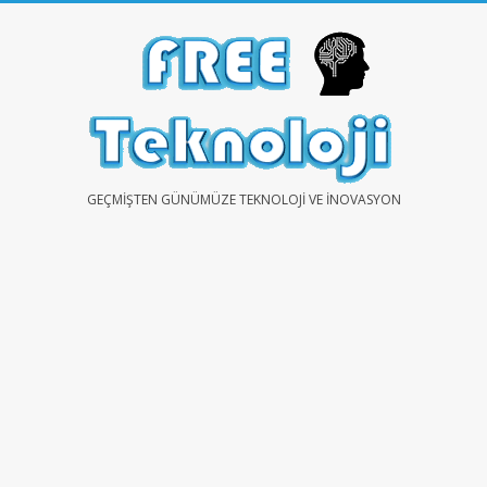
Skip
to
content
FREE
GEÇMIŞTEN GÜNÜMÜZE TEKNOLOJI VE İNOVASYON
TEKNOLOJİ