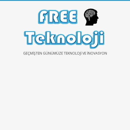
Skip
to
content
FREE
GEÇMIŞTEN GÜNÜMÜZE TEKNOLOJI VE İNOVASYON
TEKNOLOJİ