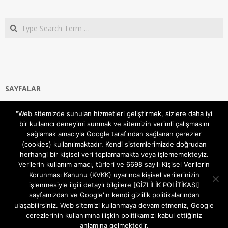
Search
SAYFALAR
Ana Sayfa
"Web sitemizde sunulan hizmetleri geliştirmek, sizlere daha iyi
Gizlilik ve Çerezler (Cookies) Politikası
bir kullanıcı deneyimi sunmak ve sitemizin verimli çalışmasını
Hakkımızda
sağlamak amacıyla Google tarafından sağlanan çerezler
İletişim Kanalları
(cookies) kullanılmaktadır. Kendi sistemlerimizde doğrudan
MODEM KURULUM
herhangi bir kişisel veri toplamamakta veya işlememekteyiz.
Verilerin kullanım amacı, türleri ve 6698 sayılı Kişisel Verilerin
TEKNİK DESTEK
Korunması Kanunu (KVKK) uyarınca kişisel verilerinizin
TELEVİZYON SİSTEMLERİ
işlenmesiyle ilgili detaylı bilgilere [GİZLİLİK POLİTİKASI]
sayfamızdan ve Google'ın kendi gizlilik politikalarından
ulaşabilirsiniz. Web sitemizi kullanmaya devam etmeniz, Google
çerezlerinin kullanımına ilişkin politikamızı kabul ettiğiniz
anlamına gelmektedir.