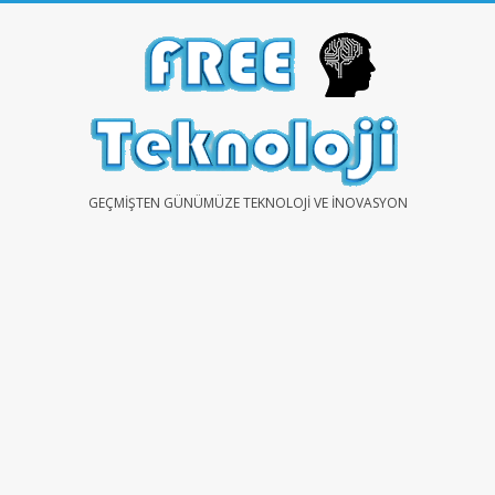
Skip
to
content
FREE
GEÇMIŞTEN GÜNÜMÜZE TEKNOLOJI VE İNOVASYON
TEKNOLOJİ