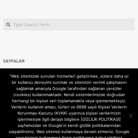
Search
SAYFALAR
Ana Sayfa
"Web sitemizde sunulan hizmetleri geliştirmek, sizlere daha iyi
Gizlilik ve Çerezler (Cookies) Politikası
bir kullanıcı deneyimi sunmak ve sitemizin verimli çalışmasını
Hakkımızda
sağlamak amacıyla Google tarafından sağlanan çerezler
İletişim Kanalları
(cookies) kullanılmaktadır. Kendi sistemlerimizde doğrudan
MODEM KURULUM
herhangi bir kişisel veri toplamamakta veya işlememekteyiz.
Verilerin kullanım amacı, türleri ve 6698 sayılı Kişisel Verilerin
TEKNİK DESTEK
Korunması Kanunu (KVKK) uyarınca kişisel verilerinizin
TELEVİZYON SİSTEMLERİ
işlenmesiyle ilgili detaylı bilgilere [GİZLİLİK POLİTİKASI]
sayfamızdan ve Google'ın kendi gizlilik politikalarından
ulaşabilirsiniz. Web sitemizi kullanmaya devam etmeniz, Google
çerezlerinin kullanımına ilişkin politikamızı kabul ettiğiniz