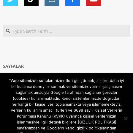
Search
SAYFALAR
Ana Sayfa
"Web sitemizde sunulan hizmetleri geliştirmek, sizlere daha iyi
Gizlilik ve Çerezler (Cookies) Politikası
bir kullanıcı deneyimi sunmak ve sitemizin verimli çalışmasını
Hakkımızda
sağlamak amacıyla Google tarafından sağlanan çerezler
İletişim Kanalları
(cookies) kullanılmaktadır. Kendi sistemlerimizde doğrudan
MODEM KURULUM
herhangi bir kişisel veri toplamamakta veya işlememekteyiz.
Verilerin kullanım amacı, türleri ve 6698 sayılı Kişisel Verilerin
TEKNİK DESTEK
Korunması Kanunu (KVKK) uyarınca kişisel verilerinizin
TELEVİZYON SİSTEMLERİ
işlenmesiyle ilgili detaylı bilgilere [GİZLİLİK POLİTİKASI]
sayfamızdan ve Google'ın kendi gizlilik politikalarından