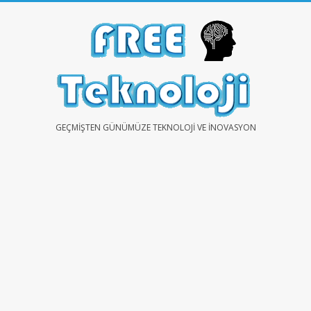
Skip
to
content
FREE
GEÇMIŞTEN GÜNÜMÜZE TEKNOLOJI VE İNOVASYON
TEKNOLOJİ