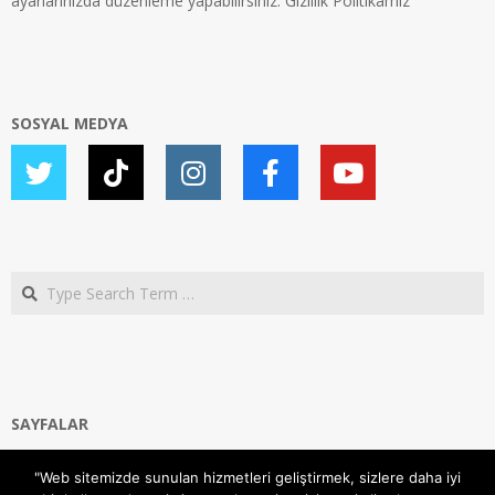
ayarlarınızda düzenleme yapabilirsiniz.
Gizlilik Politikamız
SOSYAL MEDYA
Search
SAYFALAR
Ana Sayfa
"Web sitemizde sunulan hizmetleri geliştirmek, sizlere daha iyi
Gizlilik ve Çerezler (Cookies) Politikası