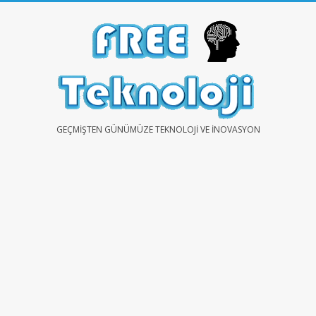
Skip
to
content
FREE
GEÇMIŞTEN GÜNÜMÜZE TEKNOLOJI VE İNOVASYON
TEKNOLOJİ