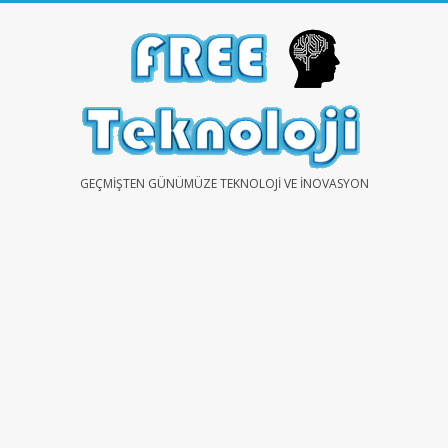
Skip
to
content
FREE
GEÇMIŞTEN GÜNÜMÜZE TEKNOLOJI VE İNOVASYON
TEKNOLOJİ