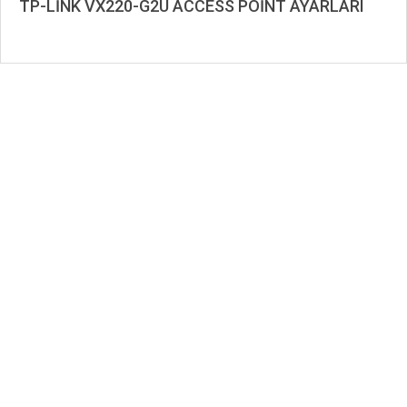
TP-LİNK VX220-G2U ACCESS POİNT AYARLARI
2022-
11-
30