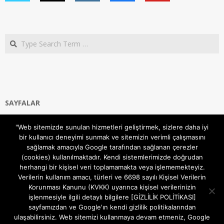
Search
SAYFALAR
Ana Sayfa
"Web sitemizde sunulan hizmetleri geliştirmek, sizlere daha iyi
Gizlilik ve Çerezler (Cookies) Politikası
bir kullanıcı deneyimi sunmak ve sitemizin verimli çalışmasını
Hakkımızda
sağlamak amacıyla Google tarafından sağlanan çerezler
İletişim Kanalları
(cookies) kullanılmaktadır. Kendi sistemlerimizde doğrudan
MODEM KURULUM
herhangi bir kişisel veri toplamamakta veya işlememekteyiz.
Verilerin kullanım amacı, türleri ve 6698 sayılı Kişisel Verilerin
TEKNİK DESTEK
Korunması Kanunu (KVKK) uyarınca kişisel verilerinizin
TELEVİZYON SİSTEMLERİ
işlenmesiyle ilgili detaylı bilgilere [GİZLİLİK POLİTİKASI]
sayfamızdan ve Google'ın kendi gizlilik politikalarından
ulaşabilirsiniz. Web sitemizi kullanmaya devam etmeniz, Google