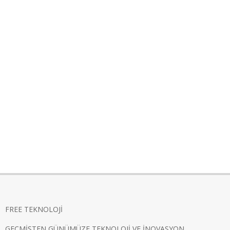
FREE TEKNOLOJİ
GEÇMİŞTEN GÜNÜMÜZE TEKNOLOJİ VE İNOVASYON