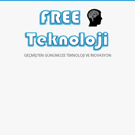
Skip
to
content
FREE
GEÇMIŞTEN GÜNÜMÜZE TEKNOLOJI VE İNOVASYON
TEKNOLOJİ