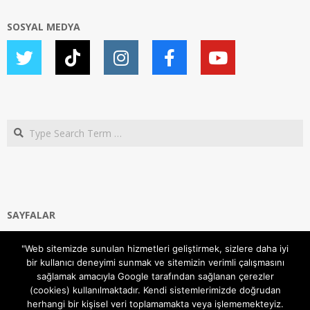
SOSYAL MEDYA
Search
SAYFALAR
Ana Sayfa
"Web sitemizde sunulan hizmetleri geliştirmek, sizlere daha iyi
Gizlilik ve Çerezler (Cookies) Politikası
bir kullanıcı deneyimi sunmak ve sitemizin verimli çalışmasını
Hakkımızda
sağlamak amacıyla Google tarafından sağlanan çerezler
İletişim Kanalları
(cookies) kullanılmaktadır. Kendi sistemlerimizde doğrudan
MODEM KURULUM
herhangi bir kişisel veri toplamamakta veya işlememekteyiz.