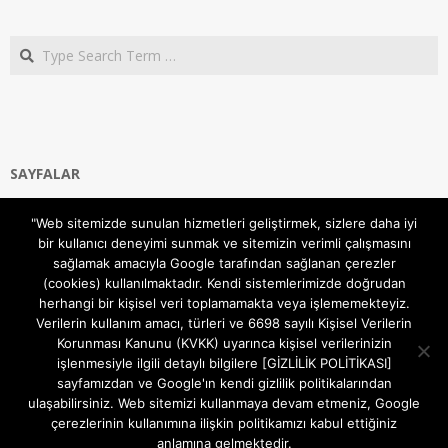
Search
SAYFALAR
Ana Sayfa
"Web sitemizde sunulan hizmetleri geliştirmek, sizlere daha iyi
Gizlilik ve Çerezler (Cookies) Politikası
bir kullanıcı deneyimi sunmak ve sitemizin verimli çalışmasını
Hakkımızda
sağlamak amacıyla Google tarafından sağlanan çerezler
İletişim Kanalları
(cookies) kullanılmaktadır. Kendi sistemlerimizde doğrudan
MODEM KURULUM
herhangi bir kişisel veri toplamamakta veya işlememekteyiz.
Verilerin kullanım amacı, türleri ve 6698 sayılı Kişisel Verilerin
TEKNİK DESTEK
Korunması Kanunu (KVKK) uyarınca kişisel verilerinizin
TELEVİZYON SİSTEMLERİ
işlenmesiyle ilgili detaylı bilgilere [GİZLİLİK POLİTİKASI]
sayfamızdan ve Google'ın kendi gizlilik politikalarından
ulaşabilirsiniz. Web sitemizi kullanmaya devam etmeniz, Google
çerezlerinin kullanımına ilişkin politikamızı kabul ettiğiniz
anlamına gelmektedir.