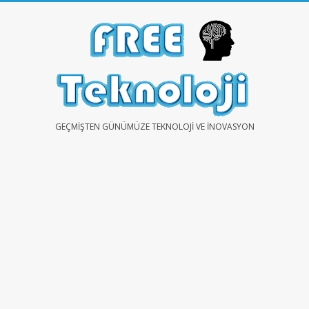
Skip
to
content
FREE
GEÇMIŞTEN GÜNÜMÜZE TEKNOLOJI VE İNOVASYON
TEKNOLOJİ