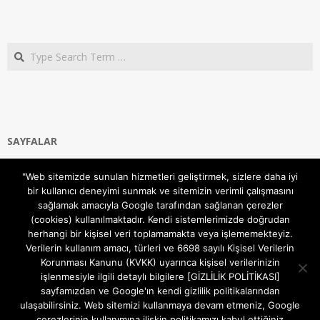
Search
SAYFALAR
Ana Sayfa
"Web sitemizde sunulan hizmetleri geliştirmek, sizlere daha iyi
Gizlilik ve Çerezler (Cookies) Politikası
bir kullanıcı deneyimi sunmak ve sitemizin verimli çalışmasını
Hakkımızda
sağlamak amacıyla Google tarafından sağlanan çerezler
İletişim Kanalları
(cookies) kullanılmaktadır. Kendi sistemlerimizde doğrudan
MODEM KURULUM
herhangi bir kişisel veri toplamamakta veya işlememekteyiz.
Verilerin kullanım amacı, türleri ve 6698 sayılı Kişisel Verilerin
TEKNİK DESTEK
Korunması Kanunu (KVKK) uyarınca kişisel verilerinizin
TELEVİZYON SİSTEMLERİ
işlenmesiyle ilgili detaylı bilgilere [GİZLİLİK POLİTİKASI]
sayfamızdan ve Google'ın kendi gizlilik politikalarından
ulaşabilirsiniz. Web sitemizi kullanmaya devam etmeniz, Google
çerezlerinin kullanımına ilişkin politikamızı kabul ettiğiniz