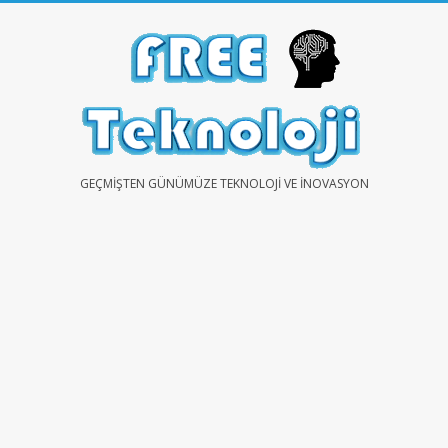
Skip
to
content
FREE
GEÇMIŞTEN GÜNÜMÜZE TEKNOLOJI VE İNOVASYON
TEKNOLOJİ