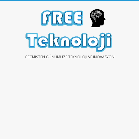
Skip
to
content
FREE
GEÇMIŞTEN GÜNÜMÜZE TEKNOLOJI VE İNOVASYON
TEKNOLOJİ