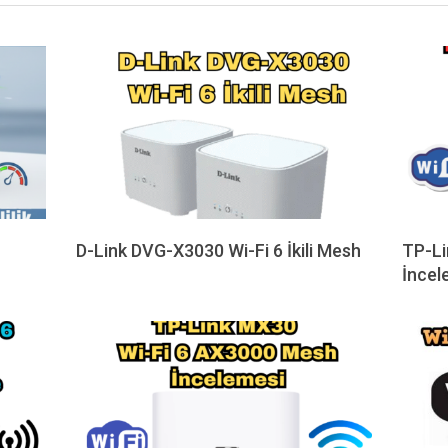
D-Link DVG-X3030 Wi-Fi 6 İkili Mesh
TP-Li
2025-
İncel
09-
2024-
11
12-
09