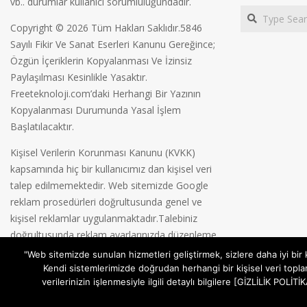
vb.. durumlar kullanıcı sorumluluğundadır.
Search
Copyright © 2026 Tüm Hakları Saklıdır.5846
Sayılı Fikir Ve Sanat Eserleri Kanunu Gereğince;
Özgün İçeriklerin Kopyalanması Ve İzinsiz
Paylaşılması Kesinlikle Yasaktır.
Freeteknoloji.com’daki Herhangi Bir Yazının
Kopyalanması Durumunda Yasal İşlem
Başlatılacaktır.
Kişisel Verilerin Korunması Kanunu (KVKK)
kapsamında hiç bir kullanıcımız dan kişisel veri
talep edilmemektedir. Web sitemizde Google
reklam prosedürleri doğrultusunda genel ve
kişisel reklamlar uygulanmaktadır.Talebiniz
doğrultusunda reklam ayarlarınızda düzenleme
yapabilirsiniz.
Gizlilik Politikamız
"Web sitemizde sunulan hizmetleri geliştirmek, sizlere daha iyi bir
Kendi sistemlerimizde doğrudan herhangi bir kişisel veri topla
verilerinizin işlenmesiyle ilgili detaylı bilgilere [GİZLİLİK POL