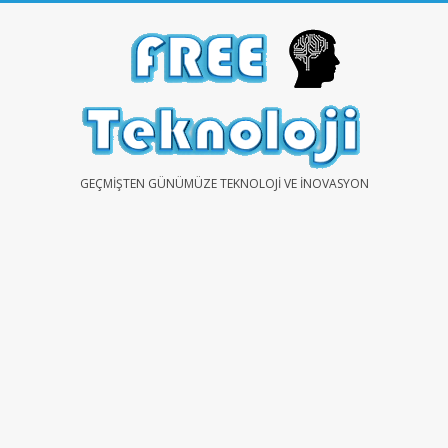
Skip
to
content
FREE
GEÇMIŞTEN GÜNÜMÜZE TEKNOLOJI VE İNOVASYON
TEKNOLOJİ