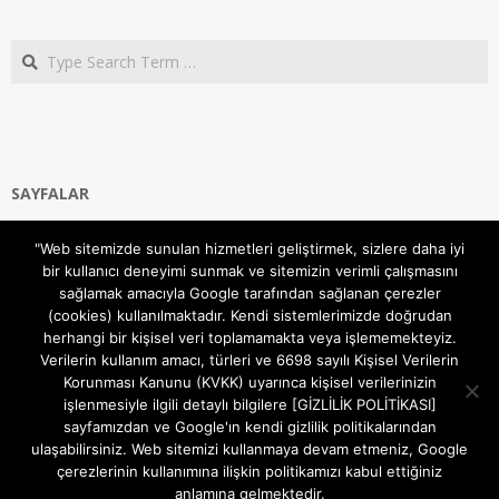
Search
SAYFALAR
Ana Sayfa
"Web sitemizde sunulan hizmetleri geliştirmek, sizlere daha iyi
Gizlilik ve Çerezler (Cookies) Politikası
bir kullanıcı deneyimi sunmak ve sitemizin verimli çalışmasını
Hakkımızda
sağlamak amacıyla Google tarafından sağlanan çerezler
İletişim Kanalları
(cookies) kullanılmaktadır. Kendi sistemlerimizde doğrudan
MODEM KURULUM
herhangi bir kişisel veri toplamamakta veya işlememekteyiz.
Verilerin kullanım amacı, türleri ve 6698 sayılı Kişisel Verilerin
TEKNİK DESTEK
Korunması Kanunu (KVKK) uyarınca kişisel verilerinizin
TELEVİZYON SİSTEMLERİ
işlenmesiyle ilgili detaylı bilgilere [GİZLİLİK POLİTİKASI]
sayfamızdan ve Google'ın kendi gizlilik politikalarından
ulaşabilirsiniz. Web sitemizi kullanmaya devam etmeniz, Google
çerezlerinin kullanımına ilişkin politikamızı kabul ettiğiniz
anlamına gelmektedir.