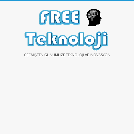
Skip
to
content
FREE
GEÇMIŞTEN GÜNÜMÜZE TEKNOLOJI VE İNOVASYON
TEKNOLOJİ