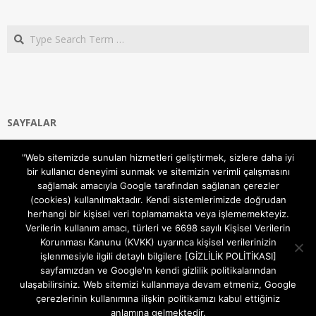
Search
SAYFALAR
Ana Sayfa
"Web sitemizde sunulan hizmetleri geliştirmek, sizlere daha iyi
Gizlilik ve Çerezler (Cookies) Politikası
bir kullanıcı deneyimi sunmak ve sitemizin verimli çalışmasını
Hakkımızda
sağlamak amacıyla Google tarafından sağlanan çerezler
İletişim Kanalları
(cookies) kullanılmaktadır. Kendi sistemlerimizde doğrudan
MODEM KURULUM
herhangi bir kişisel veri toplamamakta veya işlememekteyiz.
Verilerin kullanım amacı, türleri ve 6698 sayılı Kişisel Verilerin
TEKNİK DESTEK
Korunması Kanunu (KVKK) uyarınca kişisel verilerinizin
TELEVİZYON SİSTEMLERİ
işlenmesiyle ilgili detaylı bilgilere [GİZLİLİK POLİTİKASI]
sayfamızdan ve Google'ın kendi gizlilik politikalarından
ulaşabilirsiniz. Web sitemizi kullanmaya devam etmeniz, Google
çerezlerinin kullanımına ilişkin politikamızı kabul ettiğiniz
anlamına gelmektedir.