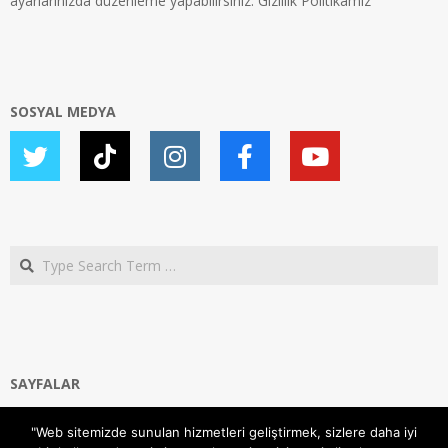
ayarlarınızda düzenleme yapabilirsiniz.
Gizlilik Politikamız
SOSYAL MEDYA
Search
SAYFALAR
Ana Sayfa
"Web sitemizde sunulan hizmetleri geliştirmek, sizlere daha iyi
Gizlilik ve Çerezler (Cookies) Politikası