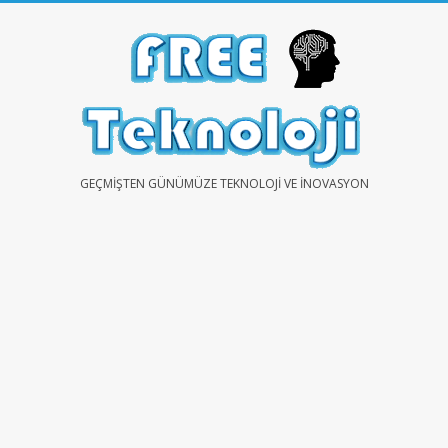
Skip
to
content
FREE
GEÇMIŞTEN GÜNÜMÜZE TEKNOLOJI VE İNOVASYON
TEKNOLOJİ