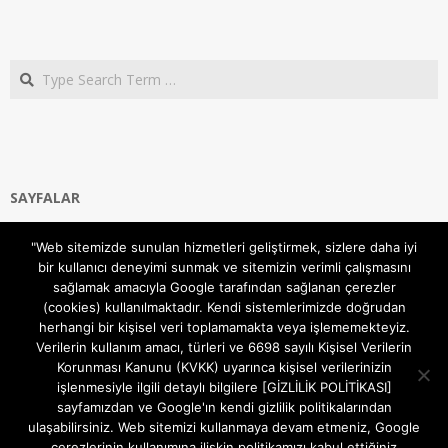
Search
SAYFALAR
Ana Sayfa
"Web sitemizde sunulan hizmetleri geliştirmek, sizlere daha iyi
Gizlilik ve Çerezler (Cookies) Politikası
bir kullanıcı deneyimi sunmak ve sitemizin verimli çalışmasını
Hakkımızda
sağlamak amacıyla Google tarafından sağlanan çerezler
İletişim Kanalları
(cookies) kullanılmaktadır. Kendi sistemlerimizde doğrudan
MODEM KURULUM
herhangi bir kişisel veri toplamamakta veya işlememekteyiz.
Verilerin kullanım amacı, türleri ve 6698 sayılı Kişisel Verilerin
TEKNİK DESTEK
Korunması Kanunu (KVKK) uyarınca kişisel verilerinizin
TELEVİZYON SİSTEMLERİ
işlenmesiyle ilgili detaylı bilgilere [GİZLİLİK POLİTİKASI]
sayfamızdan ve Google'ın kendi gizlilik politikalarından
ulaşabilirsiniz. Web sitemizi kullanmaya devam etmeniz, Google
çerezlerinin kullanımına ilişkin politikamızı kabul ettiğiniz