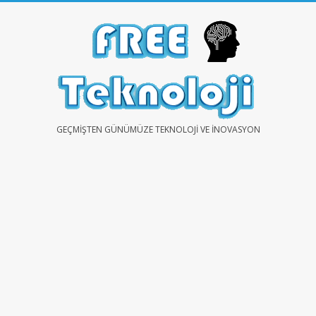
Skip
to
content
FREE
GEÇMIŞTEN GÜNÜMÜZE TEKNOLOJI VE İNOVASYON
TEKNOLOJİ