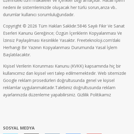
üzerindeki tüm makaleler ve içerikler bilgi amaçlıdır. Hatalı işlem
nedeni ile sistemlerinizde oluşacak her türlü sorun,arıza vb..
durumlar kullanıcı sorumluluğundadır.
Copyright © 2026 Tüm Hakları Saklıdır.5846 Sayılı Fikir Ve Sanat
Eserleri Kanunu Gereğince; Özgün İçeriklerin Kopyalanması Ve
İzinsiz Paylaşılması Kesinlikle Yasaktır. Freeteknoloji.com’daki
Herhangi Bir Yazının Kopyalanması Durumunda Yasal İşlem
Başlatılacaktır.
Kişisel Verilerin Korunması Kanunu (KVKK) kapsamında hiç bir
kullanıcımız dan kişisel veri talep edilmemektedir. Web sitemizde
Google reklam prosedürleri doğrultusunda genel ve kişisel
reklamlar uygulanmaktadır.Talebiniz doğrultusunda reklam
ayarlarınızda düzenleme yapabilirsiniz.
Gizlilik Politikamız
SOSYAL MEDYA