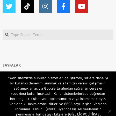
Search
SAYFALAR
Ana Sayfa
"Web sitemizde sunulan hizmetleri geliştirmek, sizlere daha iyi
Gizlilik ve Çerezler (Cookies) Politikası
bir kullanıcı deneyimi sunmak ve sitemizin verimli çalışmasını
Hakkımızda
sağlamak amacıyla Google tarafından sağlanan çerezler
İletişim Kanalları
(cookies) kullanılmaktadır. Kendi sistemlerimizde doğrudan
MODEM KURULUM
herhangi bir kişisel veri toplamamakta veya işlememekteyiz.
Verilerin kullanım amacı, türleri ve 6698 sayılı Kişisel Verilerin
TEKNİK DESTEK
Korunması Kanunu (KVKK) uyarınca kişisel verilerinizin
TELEVİZYON SİSTEMLERİ
işlenmesiyle ilgili detaylı bilgilere [GİZLİLİK POLİTİKASI]