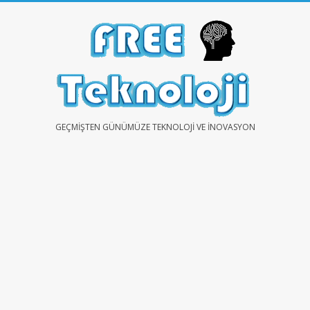
Skip
to
content
FREE
GEÇMIŞTEN GÜNÜMÜZE TEKNOLOJI VE İNOVASYON
TEKNOLOJİ