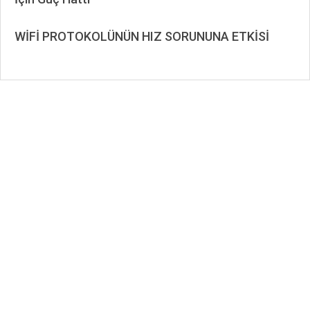
2023-
04-
WİFİ PROTOKOLÜNÜN HIZ SORUNUNA ETKİSİ
27
2019-
08-
13