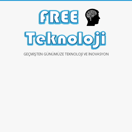
Skip
to
content
FREE
GEÇMIŞTEN GÜNÜMÜZE TEKNOLOJI VE İNOVASYON
TEKNOLOJİ