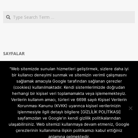
Search
SAYFALAR
Ana Sayfa
"Web sitemizde sunulan hizmetleri geliştirmek, sizlere daha iyi
Gizlilik ve Çerezler (Cookies) Politikası
bir kullanıcı deneyimi sunmak ve sitemizin verimli çalışmasını
Hakkımızda
sağlamak amacıyla Google tarafından sağlanan çerezler
İletişim Kanalları
(cookies) kullanılmaktadır. Kendi sistemlerimizde doğrudan
MODEM KURULUM
herhangi bir kişisel veri toplamamakta veya işlememekteyiz.
Verilerin kullanım amacı, türleri ve 6698 sayılı Kişisel Verilerin
TEKNİK DESTEK
Korunması Kanunu (KVKK) uyarınca kişisel verilerinizin
TELEVİZYON SİSTEMLERİ
işlenmesiyle ilgili detaylı bilgilere [GİZLİLİK POLİTİKASI]
sayfamızdan ve Google'ın kendi gizlilik politikalarından
ulaşabilirsiniz. Web sitemizi kullanmaya devam etmeniz, Google
çerezlerinin kullanımına ilişkin politikamızı kabul ettiğiniz
anlamına gelmektedir.