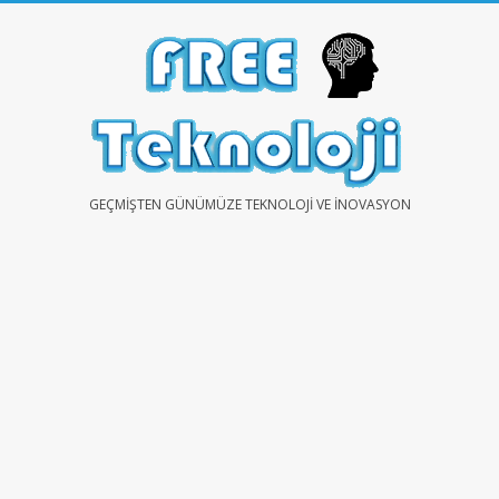
Skip
to
content
FREE
GEÇMIŞTEN GÜNÜMÜZE TEKNOLOJI VE İNOVASYON
TEKNOLOJİ