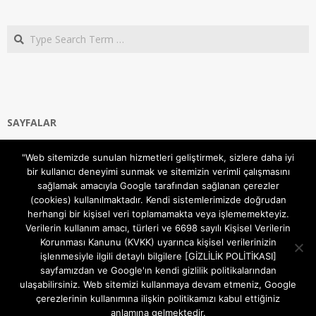
Search
SAYFALAR
Ana Sayfa
"Web sitemizde sunulan hizmetleri geliştirmek, sizlere daha iyi
Gizlilik ve Çerezler (Cookies) Politikası
bir kullanıcı deneyimi sunmak ve sitemizin verimli çalışmasını
Hakkımızda
sağlamak amacıyla Google tarafından sağlanan çerezler
İletişim Kanalları
(cookies) kullanılmaktadır. Kendi sistemlerimizde doğrudan
MODEM KURULUM
herhangi bir kişisel veri toplamamakta veya işlememekteyiz.
Verilerin kullanım amacı, türleri ve 6698 sayılı Kişisel Verilerin
TEKNİK DESTEK
Korunması Kanunu (KVKK) uyarınca kişisel verilerinizin
TELEVİZYON SİSTEMLERİ
işlenmesiyle ilgili detaylı bilgilere [GİZLİLİK POLİTİKASI]
sayfamızdan ve Google'ın kendi gizlilik politikalarından
ulaşabilirsiniz. Web sitemizi kullanmaya devam etmeniz, Google
çerezlerinin kullanımına ilişkin politikamızı kabul ettiğiniz
anlamına gelmektedir.