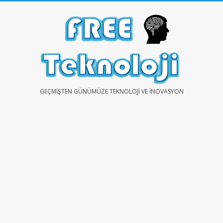
Skip
to
content
FREE
GEÇMIŞTEN GÜNÜMÜZE TEKNOLOJI VE İNOVASYON
TEKNOLOJİ