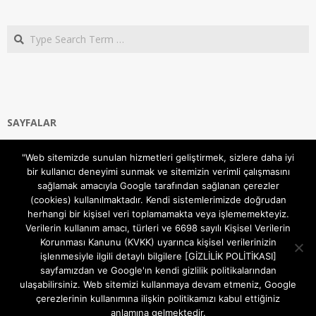
Search
SAYFALAR
Ana Sayfa
"Web sitemizde sunulan hizmetleri geliştirmek, sizlere daha iyi
Gizlilik ve Çerezler (Cookies) Politikası
bir kullanıcı deneyimi sunmak ve sitemizin verimli çalışmasını
Hakkımızda
sağlamak amacıyla Google tarafından sağlanan çerezler
İletişim Kanalları
(cookies) kullanılmaktadır. Kendi sistemlerimizde doğrudan
MODEM KURULUM
herhangi bir kişisel veri toplamamakta veya işlememekteyiz.
Verilerin kullanım amacı, türleri ve 6698 sayılı Kişisel Verilerin
TEKNİK DESTEK
Korunması Kanunu (KVKK) uyarınca kişisel verilerinizin
TELEVİZYON SİSTEMLERİ
işlenmesiyle ilgili detaylı bilgilere [GİZLİLİK POLİTİKASI]
sayfamızdan ve Google'ın kendi gizlilik politikalarından
ulaşabilirsiniz. Web sitemizi kullanmaya devam etmeniz, Google
çerezlerinin kullanımına ilişkin politikamızı kabul ettiğiniz
anlamına gelmektedir.