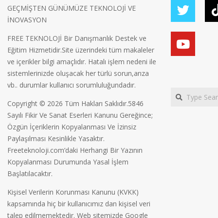
GEÇMİŞTEN GÜNÜMÜZE TEKNOLOJİ VE
İNOVASYON
FREE TEKNOLOJİ Bir Danışmanlık Destek ve
Eğitim Hizmetidir.Site üzerindeki tüm makaleler
ve içerikler bilgi amaçlıdır. Hatalı işlem nedeni ile
sistemlerinizde oluşacak her türlü sorun,arıza
vb.. durumlar kullanıcı sorumluluğundadır.
Search
Copyright © 2026 Tüm Hakları Saklıdır.5846
Sayılı Fikir Ve Sanat Eserleri Kanunu Gereğince;
Özgün İçeriklerin Kopyalanması Ve İzinsiz
Paylaşılması Kesinlikle Yasaktır.
Freeteknoloji.com’daki Herhangi Bir Yazının
Kopyalanması Durumunda Yasal İşlem
Başlatılacaktır.
Kişisel Verilerin Korunması Kanunu (KVKK)
kapsamında hiç bir kullanıcımız dan kişisel veri
talep edilmemektedir. Web sitemizde Google