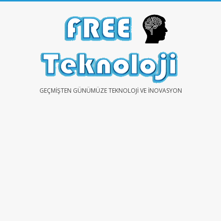
Skip
to
content
FREE
GEÇMIŞTEN GÜNÜMÜZE TEKNOLOJI VE İNOVASYON
TEKNOLOJİ