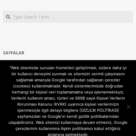
Search
SAYFALAR
Ana Sayfa
"Web sitemizde sunulan hizmetleri geliştirmek, sizlere daha iyi
Gizlilik ve Çerezler (Cookies) Politikası
bir kullanıcı deneyimi sunmak ve sitemizin verimli çalışmasını
Hakkımızda
sağlamak amacıyla Google tarafından sağlanan çerezler
İletişim Kanalları
(cookies) kullanılmaktadır. Kendi sistemlerimizde doğrudan
MODEM KURULUM
herhangi bir kişisel veri toplamamakta veya işlememekteyiz.
Verilerin kullanım amacı, türleri ve 6698 sayılı Kişisel Verilerin
TEKNİK DESTEK
Korunması Kanunu (KVKK) uyarınca kişisel verilerinizin
TELEVİZYON SİSTEMLERİ
işlenmesiyle ilgili detaylı bilgilere [GİZLİLİK POLİTİKASI]
sayfamızdan ve Google'ın kendi gizlilik politikalarından
ulaşabilirsiniz. Web sitemizi kullanmaya devam etmeniz, Google
çerezlerinin kullanımına ilişkin politikamızı kabul ettiğiniz
anlamına gelmektedir.