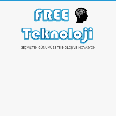
Skip
to
content
FREE
GEÇMIŞTEN GÜNÜMÜZE TEKNOLOJI VE İNOVASYON
TEKNOLOJİ