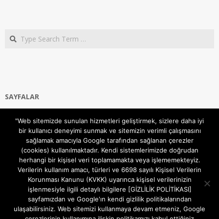
Search
SAYFALAR
Ana Sayfa
"Web sitemizde sunulan hizmetleri geliştirmek, sizlere daha iyi
Gizlilik ve Çerezler (Cookies) Politikası
bir kullanıcı deneyimi sunmak ve sitemizin verimli çalışmasını
Hakkımızda
sağlamak amacıyla Google tarafından sağlanan çerezler
İletişim Kanalları
(cookies) kullanılmaktadır. Kendi sistemlerimizde doğrudan
MODEM KURULUM
herhangi bir kişisel veri toplamamakta veya işlememekteyiz.
Verilerin kullanım amacı, türleri ve 6698 sayılı Kişisel Verilerin
TEKNİK DESTEK
Korunması Kanunu (KVKK) uyarınca kişisel verilerinizin
TELEVİZYON SİSTEMLERİ
işlenmesiyle ilgili detaylı bilgilere [GİZLİLİK POLİTİKASI]
sayfamızdan ve Google'ın kendi gizlilik politikalarından
ulaşabilirsiniz. Web sitemizi kullanmaya devam etmeniz, Google
çerezlerinin kullanımına ilişkin politikamızı kabul ettiğiniz