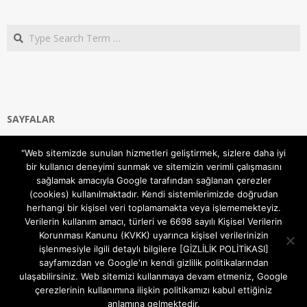
Search
SAYFALAR
Ana Sayfa
"Web sitemizde sunulan hizmetleri geliştirmek, sizlere daha iyi
Gizlilik ve Çerezler (Cookies) Politikası
bir kullanıcı deneyimi sunmak ve sitemizin verimli çalışmasını
Hakkımızda
sağlamak amacıyla Google tarafından sağlanan çerezler
İletişim Kanalları
(cookies) kullanılmaktadır. Kendi sistemlerimizde doğrudan
MODEM KURULUM
herhangi bir kişisel veri toplamamakta veya işlememekteyiz.
Verilerin kullanım amacı, türleri ve 6698 sayılı Kişisel Verilerin
TEKNİK DESTEK
Korunması Kanunu (KVKK) uyarınca kişisel verilerinizin
TELEVİZYON SİSTEMLERİ
işlenmesiyle ilgili detaylı bilgilere [GİZLİLİK POLİTİKASI]
sayfamızdan ve Google'ın kendi gizlilik politikalarından
ulaşabilirsiniz. Web sitemizi kullanmaya devam etmeniz, Google
çerezlerinin kullanımına ilişkin politikamızı kabul ettiğiniz
anlamına gelmektedir.