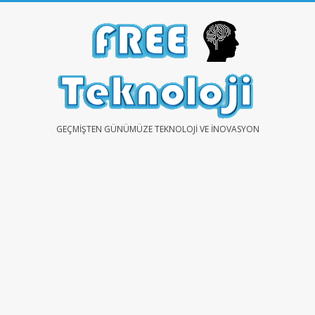
Skip
to
content
FREE
GEÇMIŞTEN GÜNÜMÜZE TEKNOLOJI VE İNOVASYON
TEKNOLOJİ