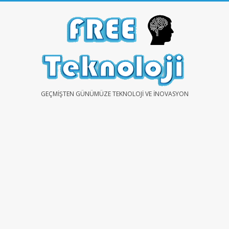
Skip
to
content
FREE
GEÇMIŞTEN GÜNÜMÜZE TEKNOLOJI VE İNOVASYON
TEKNOLOJİ