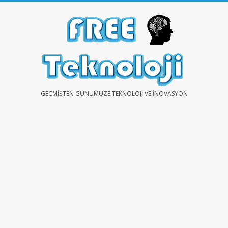
Skip
to
content
FREE
GEÇMIŞTEN GÜNÜMÜZE TEKNOLOJI VE İNOVASYON
TEKNOLOJİ