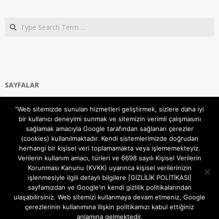
Search
SAYFALAR
Ana Sayfa
"Web sitemizde sunulan hizmetleri geliştirmek, sizlere daha iyi
Gizlilik ve Çerezler (Cookies) Politikası
bir kullanıcı deneyimi sunmak ve sitemizin verimli çalışmasını
Hakkımızda
sağlamak amacıyla Google tarafından sağlanan çerezler
İletişim Kanalları
(cookies) kullanılmaktadır. Kendi sistemlerimizde doğrudan
MODEM KURULUM
herhangi bir kişisel veri toplamamakta veya işlememekteyiz.
Verilerin kullanım amacı, türleri ve 6698 sayılı Kişisel Verilerin
TEKNİK DESTEK
Korunması Kanunu (KVKK) uyarınca kişisel verilerinizin
TELEVİZYON SİSTEMLERİ
işlenmesiyle ilgili detaylı bilgilere [GİZLİLİK POLİTİKASI]
sayfamızdan ve Google'ın kendi gizlilik politikalarından
ulaşabilirsiniz. Web sitemizi kullanmaya devam etmeniz, Google
çerezlerinin kullanımına ilişkin politikamızı kabul ettiğiniz
anlamına gelmektedir.