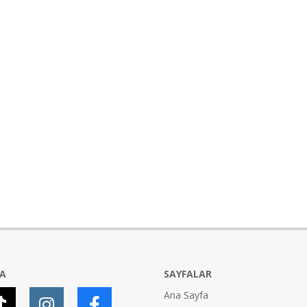
YA
SAYFALAR
Ana Sayfa