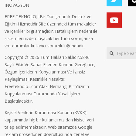
İNOVASYON
FREE TEKNOLOJİ Bir Danışmanlık Destek ve
Eğitim Hizmetidir.Site üzerindeki tüm makaleler
ve içerikler bilgi amaçlıdır. Hatalı işlem nedeni ile
sistemlerinizde oluşacak her türlü sorun,arıza
vb.. durumlar kullanıcı sorumluluğundadır.
Search
Copyright © 2026 Tüm Hakları Saklıdır.5846
Sayılı Fikir Ve Sanat Eserleri Kanunu Gereğince;
Özgün İçeriklerin Kopyalanması Ve İzinsiz
Paylaşılması Kesinlikle Yasaktır.
Freeteknoloji.com’daki Herhangi Bir Yazının
Kopyalanması Durumunda Yasal İşlem
Başlatılacaktır.
Kişisel Verilerin Korunması Kanunu (KVKK)
kapsamında hiç bir kullanıcımız dan kişisel veri
talep edilmemektedir. Web sitemizde Google
reklam prosedürleri doğrultusunda genel ve